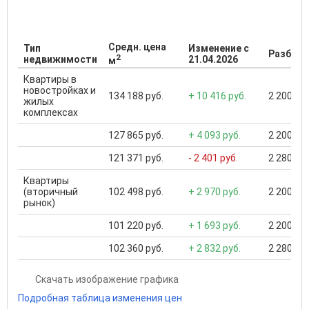
Средн. цена
Тип
Изменение с
Разброс
2
недвижимости
21.04.2026
м
Квартиры в
новостройках и
134 188 руб.
+ 10 416 руб.
2 200 000
жилых
комплексах
127 865 руб.
+ 4 093 руб.
2 200 000
121 371 руб.
- 2 401 руб.
2 280 000
Квартиры
(вторичный
102 498 руб.
+ 2 970 руб.
2 200 000
рынок)
101 220 руб.
+ 1 693 руб.
2 200 000
102 360 руб.
+ 2 832 руб.
2 280 000
Скачать изображение графика
Подробная таблица изменения цен