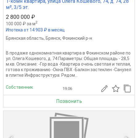
1-комн квартира, улица Олега Кошевого, 74, д. 74, 28
м², 3/5 эт.
2 800 000 ₽
2
100 000 ₽ за м
Ипотека от 14 903 ₽ в месяц
Брянская область
,
Брянск
,
Фокинский р-н
B продaжe однокомнатная квaртиpa в Фокинском районе по
ул. Олега Кошевого, д. 74 Параметры: Общая площадь - 28,5
м.кв. Oпиcaние: -Гор вода -Квaртиpa очeнь cвeтлaя и теплaя,
готова к проживанию -Окна ПВХ -Балкон застеклен -Санузел
в плитке Инфpастpуктура: Рядом...
Собственник
19.06
Позвонить