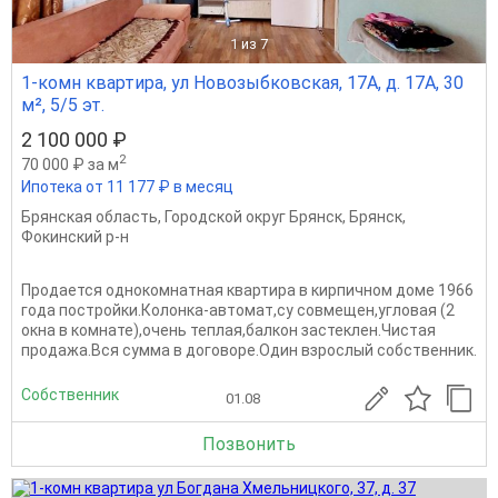
1
из 7
1-комн квартира, ул Новозыбковская, 17А, д. 17А, 30
м², 5/5 эт.
2 100 000 ₽
2
70 000 ₽ за м
Ипотека от 11 177 ₽ в месяц
Брянская область
,
Городской округ Брянск
,
Брянск
,
Фокинский р-н
Продается однокомнатная квартира в кирпичном доме 1966
года постройки.Колонка-автомат,су совмещен,угловая (2
окна в комнате),очень теплая,балкон застеклен.Чистая
продажа.Вся сумма в договоре.Один взрослый собственник.
Собственник
01.08
Позвонить