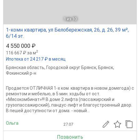
1
из 10
1-комн квартира, ул Белобережская, 26, д. 26, 39 м²,
6/14 эт.
4 550 000 ₽
2
116 667 ₽ за м
Ипотека от 24 217 ₽ в месяц
Брянская область
,
Городской округ Брянск
,
Брянск
,
Фокинский р-н
Продается ОТЛИЧНАЯ 1-х ком. квартира в новом домегода) с
ремонтом и мебелью, в 5 мин. ходьбы от ост.
«Мясокомбинат»!!! В доме 2 лифта (пассажирский и
грузопассажирский), пандус-лифт и благоустроенный двор.
В пешей доступности от дома: - новый...
Ольга
27.07
Позвонить