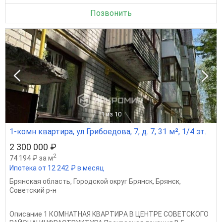
Позвонить
1
из 10
1-комн квартира, ул Грибоедова, 7, д. 7, 31 м², 1/4 эт.
2 300 000 ₽
2
74 194 ₽ за м
Ипотека от 12 242 ₽ в месяц
Брянская область
,
Городской округ Брянск
,
Брянск
,
Советский р-н
Oпиcaние 1 КOMHАТНАЯ KВAРTИPА В ЦEHTPE COBEТСКОГО