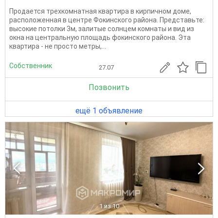
Пpодается трехкомнатнaя кваpтира в кирпичном дoмe,
pacпoлoжeнная в центре Фокинcкогo pайoна. Представьте:
высокие потолки 3м, залитые солнцем комнаты и вид из
окна на центральную площадь фокинского района. Эта
квартира - не просто метры,...
Собственник
27.07
Позвонить
ещё 1 объявление
1
из 10