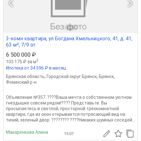
1
из 1
3-комн квартира, ул Богдана Хмельницкого, 41, д. 41,
63 м², 7/9 эт.
6 500 000 ₽
2
103 175 ₽ за м
Ипотека от 34 596 ₽ в месяц
Брянская область
,
Городской округ Брянск
,
Брянск
,
Фокинский р-н
Объявление №357. ????Ваша мечта о собственном уютном
гнездышке совсем рядом!???? Представьте: Вы
просыпаетесь в светлой, просторной трехкомнатной
квартире, где из окон открывается потрясающий вид на
тихий, зеленый двор. ???????? ????Никаких шумных соседей...
Макаренкова Алина
15.07