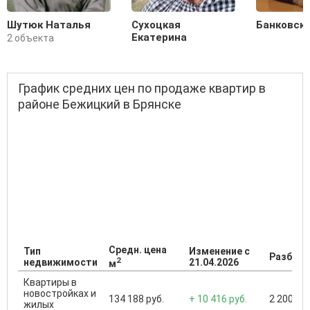
Шутюк Наталья
Сухоцкая
Банковск
Екатерина
2 объекта
График средних цен по продаже квартир в
районе Бежицкий в Брянске
Средн. цена
Тип
Изменение с
Разброс
2
недвижимости
21.04.2026
м
Квартиры в
новостройках и
134 188 руб.
+ 10 416 руб.
2 200 000
жилых