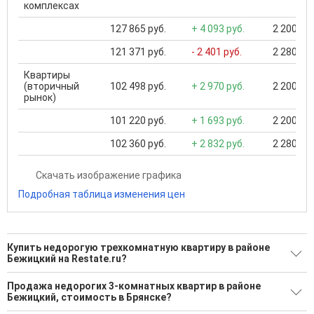
комплексах
127 865 руб.
+ 4 093 руб.
2 200 000
121 371 руб.
- 2 401 руб.
2 280 000
Квартиры
(вторичный
102 498 руб.
+ 2 970 руб.
2 200 000
рынок)
101 220 руб.
+ 1 693 руб.
2 200 000
102 360 руб.
+ 2 832 руб.
2 280 000
Скачать изображение графика
Подробная таблица изменения цен
Купить недорогую трехкомнатную квартиру в районе
Бежицкий на Restate.ru?
Поможем Купить недорогую трехкомнатную квартиру в
Продажа недорогих 3-комнатных квартир в районе
районе Бежицкий?
Бежицкий, стоимость в Брянске?
40 актуальных и проверенных объявлений