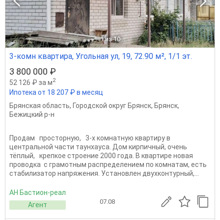
1
из 10
3-комн квартира, Угольная ул, 19, 72.90 м², 1/1 эт.
3 800 000 ₽
2
52 126 ₽ за м
Ипотека от 18 207 ₽ в месяц
Брянская область
,
Городской округ Брянск
,
Брянск
,
Бежицкий р-н
Продам просторную, 3-х комнатную квартиру в
центральной части таунхауса. Дом кирпичный, очень
тёплый, крепкое строение 2000 года. В квартире новая
проводка с грамотным распределением по комнатам, есть
стабилизатор напряжения. Установлен двухконтурный,...
АН Бастион-реал
07.08
Агент