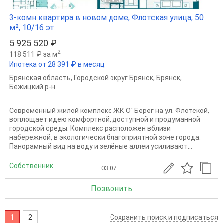
1
из 6
3-комн квартира в новом доме, Флотская улица, 50
м², 10/16 эт.
5 925 520 ₽
2
118 511 ₽ за м
Ипотека от 28 391 ₽ в месяц
Брянская область
,
Городской округ Брянск
,
Брянск
,
Бежицкий р-н
Современный жилой комплекс ЖК О` Берег на ул. Флотской,
воплощает идею комфортной, доступной и продуманной
городской среды. Комплекс расположен вблизи
набережной, в экологически благоприятной зоне города.
Панорамный вид на воду и зелёные аллеи усиливают...
Собственник
03.07
Позвонить
1
2
Сохранить поиск и подписаться