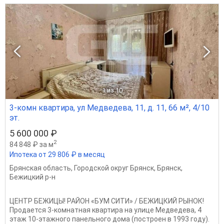
1
из 10
3-комн квартира, ул Медведева, 11, д. 11, 66 м², 4/10
эт.
5 600 000 ₽
2
84 848 ₽ за м
Ипотека от 29 806 ₽ в месяц
Брянская область
,
Городской округ Брянск
,
Брянск
,
Бежицкий р-н
ЦЕНТР БЕЖИЦЫ! РАЙОН «БУМ СИТИ» / БЕЖИЦКИЙ РЫНОК!
Продается 3-комнатная квартира на улице Медведева, 4
этаж 10-этажного панельного дома (построен в 1993 году).