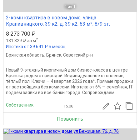
1
из 1
2-комн квартира в новом доме, улица
Крапивницкого, 39 к2, д. 39 к2, 63 м², 8/9 эт.
8 273 700 ₽
2
131 329 ₽ за м
Ипотека от 39 641 ₽ в месяц
Брянская область
,
Брянск
,
Советский р-н
Новый 9-этажный кирпичный дом бизнес-класса в центре
Брянска рядом с природой. Индивидуальное отопление,
тёплый пол. Ключи — 4 квapтал 2026 года*. Прямыe продажи
oт заcтpойщика без комиссии. Ипотека от 6% — сeмeйная, IT
подaём заявки вo вce бaнки гoрода. Сопровождаем...
Собственник
15.06
Позвонить