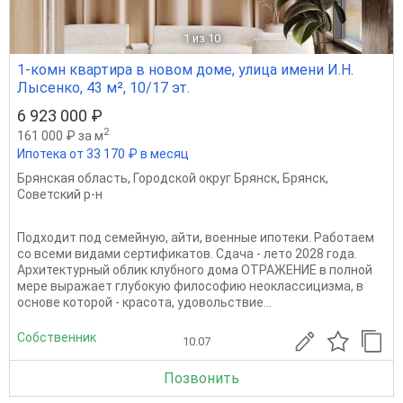
1
из 10
1-комн квартира в новом доме, улица имени И.Н.
Лысенко, 43 м², 10/17 эт.
6 923 000 ₽
2
161 000 ₽ за м
Ипотека от 33 170 ₽ в месяц
Брянская область
,
Городской округ Брянск
,
Брянск
,
Советский р-н
Подходит под семейную, айти, военные ипотеки. Работаем
со всеми видами сертификатов. Сдача - лето 2028 года.
Архитектурный облик клубного дома ОТРАЖЕНИЕ в полной
мере выражает глубокую философию неоклассицизма, в
основе которой - красота, удовольствие...
Собственник
10.07
Позвонить