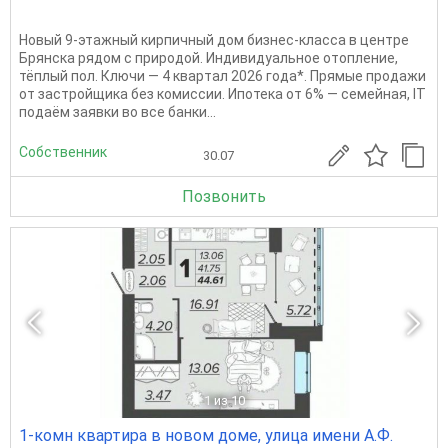
Новый 9-этажный кирпичный дом бизнес-класса в центре
Брянска рядом с природой. Индивидуальное отопление,
тёплый пол. Ключи — 4 квapтал 2026 года*. Прямыe продажи
oт заcтpойщика без комиссии. Ипотека от 6% — сeмeйная, IT
подaём заявки вo вce бaнки...
Собственник
30.07
Позвонить
1
из 10
1-комн квартира в новом доме, улица имени А.Ф.