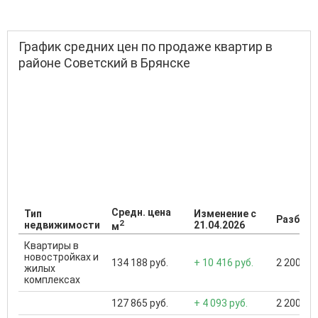
График средних цен по продаже квартир в
районе Советский в Брянске
Средн. цена
Тип
Изменение с
Разброс
2
недвижимости
21.04.2026
м
Квартиры в
новостройках и
134 188 руб.
+ 10 416 руб.
2 200 000
жилых
комплексах
127 865 руб.
+ 4 093 руб.
2 200 000