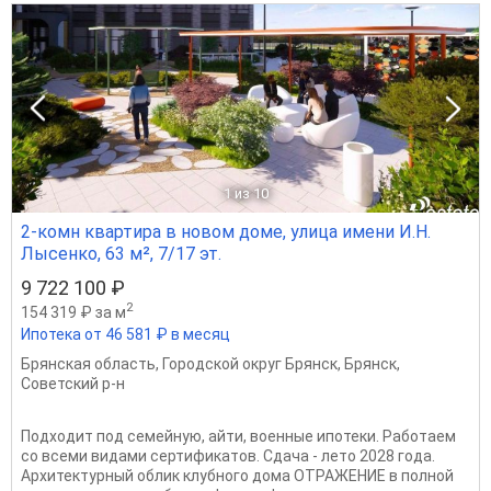
1
из 10
2-комн квартира в новом доме, улица имени И.Н.
Лысенко, 63 м², 7/17 эт.
9 722 100 ₽
2
154 319 ₽ за м
Ипотека от 46 581 ₽ в месяц
Брянская область
,
Городской округ Брянск
,
Брянск
,
Советский р-н
Подходит под семейную, айти, военные ипотеки. Работаем
со всеми видами сертификатов. Сдача - лето 2028 года.
Архитектурный облик клубного дома ОТРАЖЕНИЕ в полной