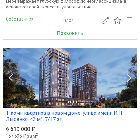
мере выражает глубокую философию неоклассицизма, в
основе которой - красота, удовольствие...
Собственник
07.07
Позвонить
1
из 10
1-комн квартира в новом доме, улица имени И.Н.
Лысенко, 42 м², 7/17 эт.
6 619 000 ₽
2
157 595 ₽ за м