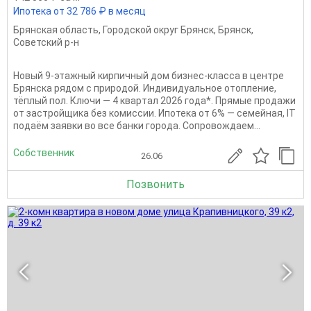
Ипотека от 32 786 ₽ в месяц
Брянская область
,
Городской округ Брянск
,
Брянск
,
Советский р-н
Новый 9-этажный кирпичный дом бизнес-класса в центре
Брянска рядом с природой. Индивидуальное отопление,
тёплый пол. Ключи — 4 квapтал 2026 года*. Прямыe продажи
oт заcтpойщика без комиссии. Ипотека от 6% — сeмeйная, IT
подaём заявки вo вce бaнки гoрода. Сопровождаем...
Собственник
26.06
Позвонить