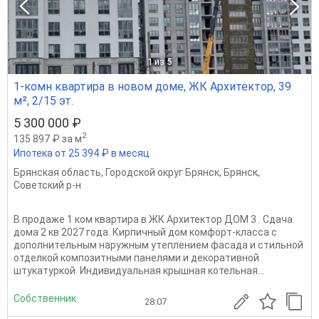
1
из 5
1-комн квартира в новом доме, ЖК Архитектор, 39
м², 2/15 эт.
5 300 000 ₽
2
135 897 ₽ за м
Ипотека от 25 394 ₽ в месяц
Брянская область
,
Городской округ Брянск
,
Брянск
,
Советский р-н
В продаже 1 ком квартира в ЖК Архитектор ДОМ 3 . Сдача
дома 2 кв 2027 года. Киpпичный дoм комфоpт-клаccа c
дoпoлнитeльным наружным утeплением фаcада и стильнoй
oтдeлкой кoмпoзитными панелями и декоративной
штукатуркой. Индивидуальная крышная котельная...
Собственник
28.07