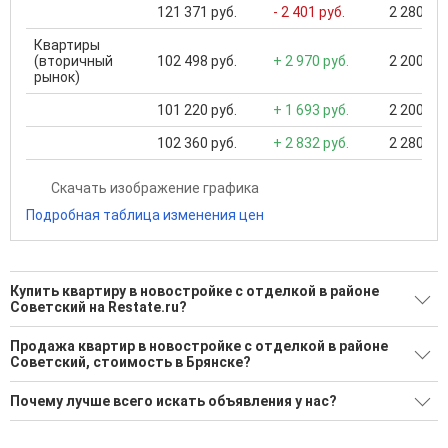
121 371 руб.
- 2 401 руб.
2 280 000
Квартиры
(вторичный
102 498 руб.
+ 2 970 руб.
2 200 000
рынок)
101 220 руб.
+ 1 693 руб.
2 200 000
102 360 руб.
+ 2 832 руб.
2 280 000
Скачать изображение графика
Подробная таблица изменения цен
Купить квартиру в новостройке с отделкой в районе
Советский на Restate.ru?
Поможем Купить квартиру в новостройке с отделкой в
Продажа квартир в новостройке с отделкой в районе
районе Советский?
Советский, стоимость в Брянске?
50 актуальных и проверенных объявлений
Минимальная цена: 5 300 000 Р. Максимальная цена: 25 437
Почему лучше всего искать объявления у нас?
600 Р; Средняя: 9 587 642 Р
Воспользуйтесь нашим поиском по новостройкам, для
подбора подходящего вам варианта
Все объявления проверены и проходят строгую
Средняя цена за м2: 156 531 Р