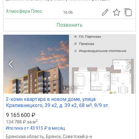
Атмосфера Плюс
16.06
Позвонить
1
из 10
2-комн квартира в новом доме, улица
Крапивницкого, 39 к2, д. 39 к2, 68 м², 9/9 эт.
9 165 600 ₽
2
134 788 ₽ за м
Ипотека от 43 915 ₽ в месяц
Брянская область
,
Брянск
,
Советский р-н