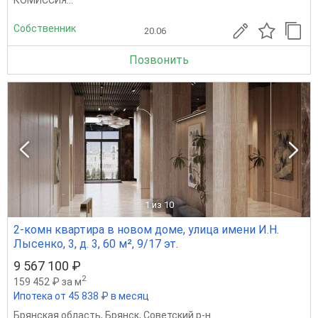
КОМИССИЯ...
Собственник
20.06
Позвонить
1
из 10
2-комн квартира в новом доме, улица имени И.Н.
Лысенко, 3, д. 3, 60 м², 9/17 эт.
9 567 100 ₽
2
159 452 ₽ за м
Ипотека от 45 838 ₽ в месяц
Брянская область
,
Брянск
,
Советский р-н