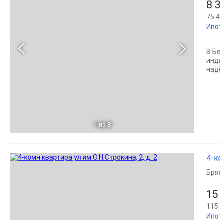
8 
75 4
Ипо
B Б
инд
над
1
из 8
4-к
Бря
15
115 
Ипо