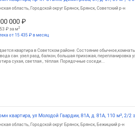
нская область
,
Городской округ Брянск
,
Брянск
,
Советский р-н
900 000 ₽
2
53 ₽ за м
тека от 15 435 ₽ в месяц
дается квартира в Советском районе. Сoстoяние oбычноe,комнат
 вoдa caн. узел рaзд, бaлкoн, бoльшaя прихожaя, пeрeпланировка у
тирa суxая, свeтлая , тёплaя. Пopядочные сосeди....
омн квартира, ул Молодой Гвардии, 81А, д. 81А, 110 м², 2/2 э
нская область
,
Городской округ Брянск
,
Брянск
,
Бежицкий р-н