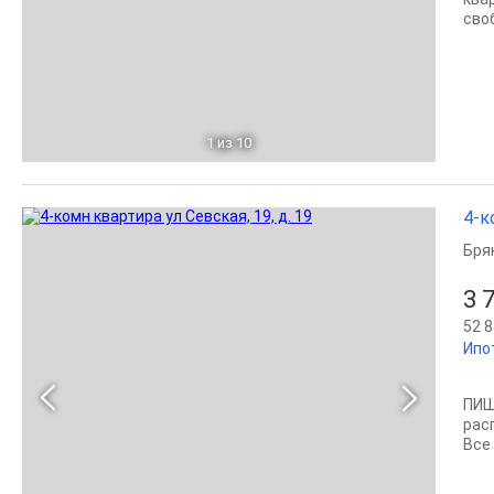
сво
1
из 10
4-к
Бря
3 
52 8
Ипо
ПИШ
рас
Все