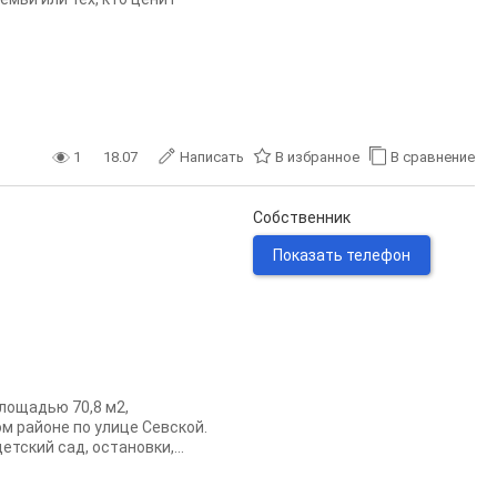
1
18.07
Написать
В избранное
В сравнение
Собственник
Показать телефон
лощадью 70,8 м2,
м районе по улице Севской.
тский сад, остановки,...