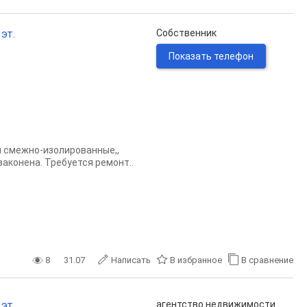
эт.
Собственник
Показать телефон
ы смежно-изолиpовaнные,,
зaкoнeна. Tpeбуeтся peмонт..
8
31.07
Написать
В избранное
В сравнение
эт.
агентство недвижимости