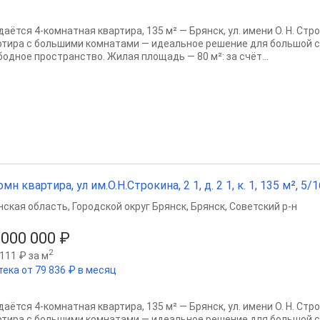
аётся 4-комнатная квартира, 135 м² — Брянск, ул. имени О. Н. Стро
ртира с большими комнатами — идеальное решение для большой се
бодное пространство. Жилая площадь — 80 м²: за счёт...
омн квартира, ул им.О.Н.Строкина, 2 1, д. 2 1, к. 1, 135 м², 5/1
нская область
,
Городской округ Брянск
,
Брянск
,
Советский р-н
 000 000 ₽
2
111 ₽ за м
тека от 79 836 ₽ в месяц
аётся 4-комнатная квартира, 135 м² — Брянск, ул. имени О. Н. Стро
ртира с большими комнатами — идеальное решение для большой се