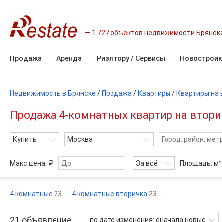
1 727 объектов недвижимости Брянск
Продажа
Аренда
Риэлтору / Сервисы
Новостройк
Недвижимость в Брянске
/
Продажа
/
Квартиры
/
Квартиры на 
Продажа 4-комнатных квартир на вторич
Купить
Москва
Макс цена, ₽
За всё
Площадь,
м²
4 комнатные
23
4 комнатные вторичка
23
21
объявление
по дате изменения: сначала новые