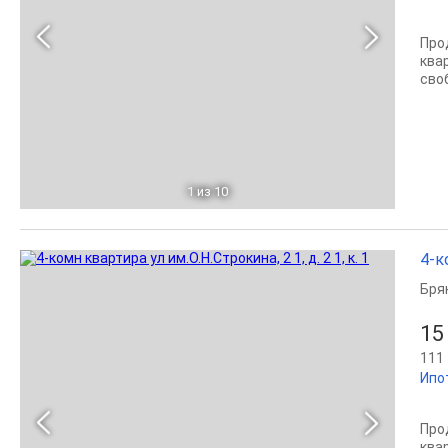
Прод
ква
сво
1
из 10
4-к
Бря
15
111 
Ипо
Прод
ква