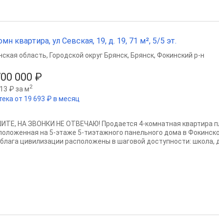
омн квартира, ул Севская, 19, д. 19, 71 м², 5/5 эт.
нская область
,
Городской округ Брянск
,
Брянск
,
Фокинский р-н
700 000 ₽
2
13 ₽ за м
тека от 19 693 ₽ в месяц
ИТЕ, НА ЗВОНКИ НЕ ОТВЕЧАЮ! Продается 4-комнатная квартира п
положенная на 5-этаже 5-тиэтажного панельного дома в Фокинско
 блага цивилизации расположены в шаговой доступности: школа, де