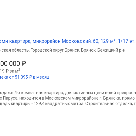
омн квартира, микрорайон Московский, 60, 129 м², 1/17 эт.
нская область
,
Городской округ Брянск
,
Брянск
,
Бежицкий р-н
600 000 ₽
2
19 ₽ за м
тека от 51 095 ₽ в месяц
родаже 4-х комнатная квартира, для истинных ценителей прекрасно
е Паруса, находится в Московском микрорайоне г. Брянска, прямо
щадь квартиры - 129,4 квадратных метра. Строительная отделка, г