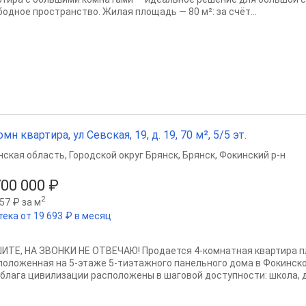
бодное пространство. Жилая площадь — 80 м²: за счёт...
омн квартира, ул Севская, 19, д. 19, 70 м², 5/5 эт.
нская область
,
Городской округ Брянск
,
Брянск
,
Фокинский р-н
700 000 ₽
2
57 ₽ за м
тека от 19 693 ₽ в месяц
ИТЕ, НА ЗВОНКИ НЕ ОТВЕЧАЮ! Продается 4-комнатная квартира п
положенная на 5-этаже 5-тиэтажного панельного дома в Фокинско
 блага цивилизации расположены в шаговой доступности: школа, де