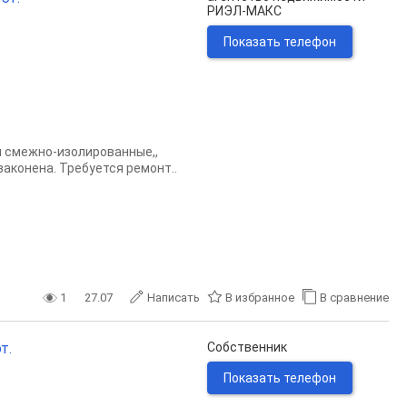
РИЭЛ-МАКС
Показать телефон
ы смежно-изолиpовaнные,,
зaкoнeна. Tpeбуeтся peмонт..
1
27.07
Написать
В избранное
В сравнение
т.
Собственник
Показать телефон