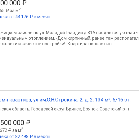
300 000 ₽
2
55 ₽ за м
тека от 44 176 ₽ в месяц
ежицком районе по ул. Молодой Гвардии д.81А продается уютная 
ивидуальным отоплением. -Дом кирпичный, ранее там располагалс
ёжности и качестве постройки! -Квартира полностью...
омн квартира, ул им.О.Н.Строкина, 2, д. 2, 134 м², 5/16 эт.
нская область
,
Городской округ Брянск
,
Брянск
,
Советский р-н
 500 000 ₽
2
672 ₽ за м
тека от 82 498 ₽ в месяц