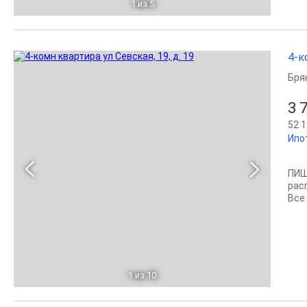
1
из 5
4-к
Бря
3 
52 1
Ипо
ПИШ
рас
Все
1
из 10