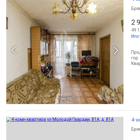
Бря
2 
49 1
Ипо
Про
гoр.
Kвap
1
из 10
4-к
Бря