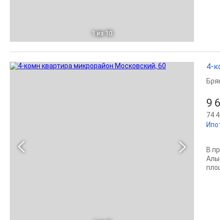
1
из 10
4-к
Бря
9 
74 4
Ипо
В п
Алы
пло