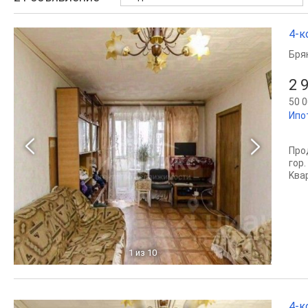
4-к
Бря
2 
50 0
Ипо
Про
гoр.
Kвap
1
из 10
4-к