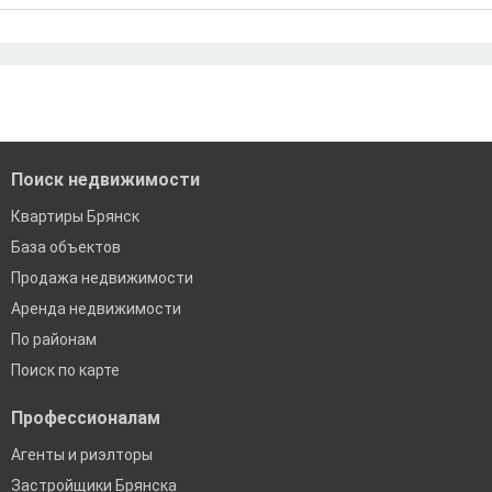
Ипотека без первого взноса
Санкт-Петербург
Ипотека самозанятым
Ипотека без подтверждения дохода
Москва
По двум документам
Краснодар
Сочи
Екатеринбург
Поиск недвижимости
Квартиры Брянск
База объектов
Продажа недвижимости
Аренда недвижимости
По районам
Поиск по карте
Профессионалам
Агенты и риэлторы
Застройщики Брянска