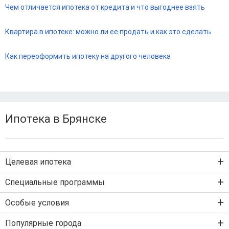
Чем отличается ипотека от кредита и что выгоднее взять
Квартира в ипотеке: можно ли ее продать и как это сделать
Как переоформить ипотеку на другого человека
Ипотека в Брянске
Целевая ипотека
Ипотека на новостройку
Специальные программы
Ипотека на вторичку
Семейная ипотека
Особые условия
Ипотека на строительство дома
Военная ипотека
Льготная ипотека с господдержкой
Популярные города
IT-ипотека
Рефинансирование ипотеки