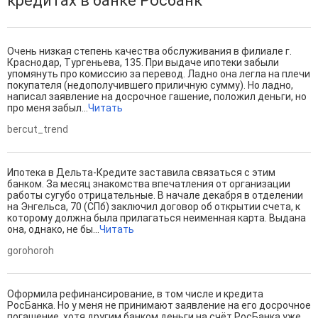
кредитах в банке Росбанк
Очень низкая степень качества обслуживания в филиале г.
Краснодар, Тургеньева, 135. При выдаче ипотеки забыли
упомянуть про комиссию за перевод. Ладно она легла на плечи
покупателя (недополучившего приличную сумму). Но ладно,
написал заявление на досрочное гашение, положил деньги, но
про меня забыл...
Читать
bercut_trend
Ипотека в Дельта-Кредите заставила связаться с этим
банком. За месяц знакомства впечатления от организации
работы сугубо отрицательные. В начале декабря в отделении
на Энгельса, 70 (СПб) заключил договор об открытии счета, к
которому должна была прилагаться неименная карта. Выдана
она, однако, не бы...
Читать
gorohoroh
Оформила рефинансирование, в том числе и кредита
РосБанка. Но у меня не принимают заявление на его досрочное
погашение, хотя другим банком деньги на счёт РосБанка уже