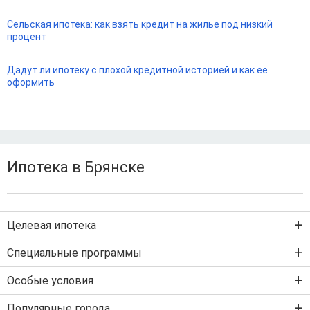
Сельская ипотека: как взять кредит на жилье под низкий
процент
Дадут ли ипотеку с плохой кредитной историей и как ее
оформить
Ипотека в Брянске
Целевая ипотека
Ипотека на новостройку
Специальные программы
Ипотека на вторичку
Семейная ипотека
Особые условия
Ипотека на строительство дома
Военная ипотека
Льготная ипотека с господдержкой
Популярные города
IT-ипотека