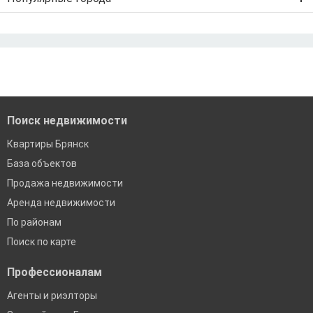
Рефинансирование ипотеки
Ипотека без первого взноса
Санкт-Петербург
Ипотека самозанятым
Ипотека без подтверждения дохода
Москва
По двум документам
Краснодар
Сочи
Екатеринбург
Поиск недвижимости
Квартиры Брянск
База объектов
Продажа недвижимости
Аренда недвижимости
По районам
Поиск по карте
Профессионалам
Агенты и риэлторы