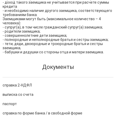
- доход такого заемщика не учитывается при расчете суммы 
кредита

- и необходимо наличие другого заемщика, соответствующего 
требованиям банка.

Заемщиками могут быть (максимальное количество – 4 
человека):

- супруг(а), в том числе гражданский супруг(а) заемщика;

- родители заемщика;

- совершеннолетние дети заемщика;

- полнородные и неполнородные братья и сестры заемщика;

- тети, дяди, двоюродные и троюродные братья и сестры 
заемщика;

- бабушки и дедушки со стороны отца и матери заемщика.
Документы
справка 2-НДФЛ
выписка со счета
паспорт
справка по форме банка / в свободной форме