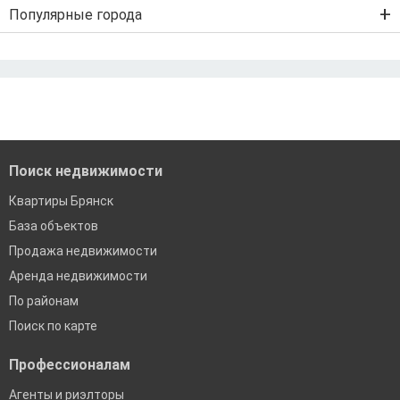
Льготная ипотека с господдержкой
Популярные города
IT-ипотека
Рефинансирование ипотеки
Ипотека без первого взноса
Санкт-Петербург
Ипотека самозанятым
Ипотека без подтверждения дохода
Москва
По двум документам
Краснодар
Сочи
Екатеринбург
Поиск недвижимости
Квартиры Брянск
База объектов
Продажа недвижимости
Аренда недвижимости
По районам
Поиск по карте
Профессионалам
Агенты и риэлторы