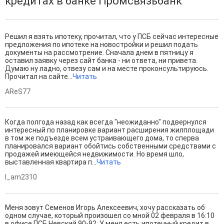
кредитах в банке Промсвязьбанк
Решил я взять ипотеку, прочитал, что у ПСБ сейчас интересные
предложения по ипотеке на новостройки и решил подать
документы на рассмотрение. Сначала днем в пятницу я
оставил заявку через сайт банка - ни ответа, ни привета.
Думаю ну ладно, отвезу сам и на месте проконсультируюсь.
Прочитал на сайте...
Читать
AReS77
Когда полгода назад как всегда "неожиданно" подвернулся
интересный по планировке вариант расширения жилплощади
в том же подъезде всем устраивающего дома, то сперва
планировался вариант обойтись собственными средствами с
продажей имеющейся недвижимости. Но время шло,
выставленная квартира п...
Читать
I_am2310
Меня зовут Семенов Игорь Алексеевич, хочу рассказать об
одном случае, который произошел со мной 02 февраля в 16:10
в офисе ПСБ Невский 90-92. У меня есть ипотечный кредит в