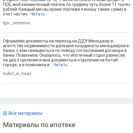
ПСБ, мой ежемесячный платеж по графику чуть более 11 тысяч
рублей. Каждый месяц кроме платежа я вношу также сумму в
счет частич...
Читать
Igor_semenov
Оформляю документы на переход на ДДУ. Менеджер в
агентстве недвижимости дала мне координаты менеджеров в
банке, с кем связываться по поводу согласования договора в
банке. Позвонила. Оказалось, что ипотечный отдел разнесли
на два отделения и мои документы в отделении на Китай-
городе, а я позвонила в ...
Читать
bullet_in_head
Все материалы
Материалы по ипотеке