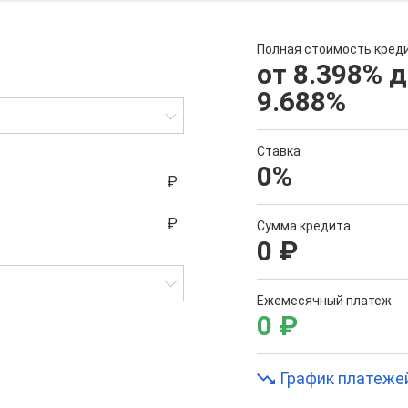
Полная стоимость кред
от 8.398
%
д
9.688
%
Ставка
0
%
Сумма кредита
0
₽
Ежемесячный платеж
0
₽
График платеже