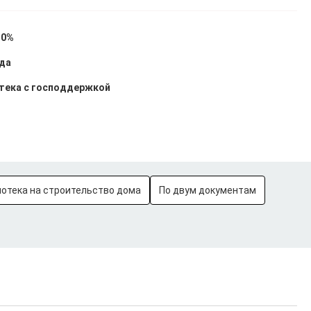
30%
ода
тека с господдержкой
потека на строительство дома
По двум документам