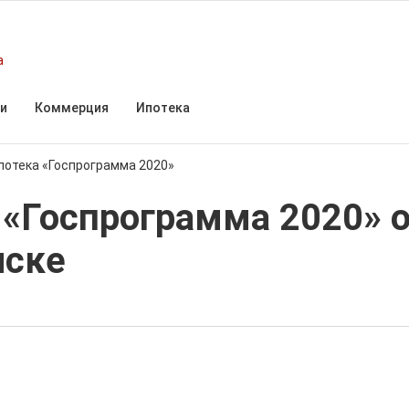
а
и
Коммерция
Ипотека
потека «Госпрограмма 2020»
«Госпрограмма 2020» о
нске