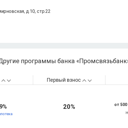
мирновская, д.10, стр.22
Другие программы банка «Промсвязьбанк
а
Первый взнос
от 500
.9%
20%
Н
ипотека