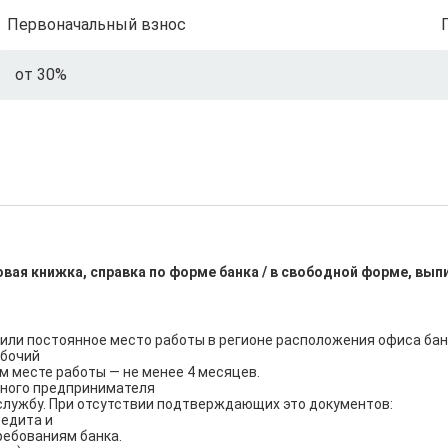
Первоначальный взнос
от 30%
вая книжка, справка по форме банка / в свободной форме, вып
или постоянное место работы в регионе расположения офиса бан
бочий

м месте работы — не менее 4 месяцев.

ьного предпринимателя

службу. При отсутствии подтверждающих это документов:

едита и

ебованиям банка.
