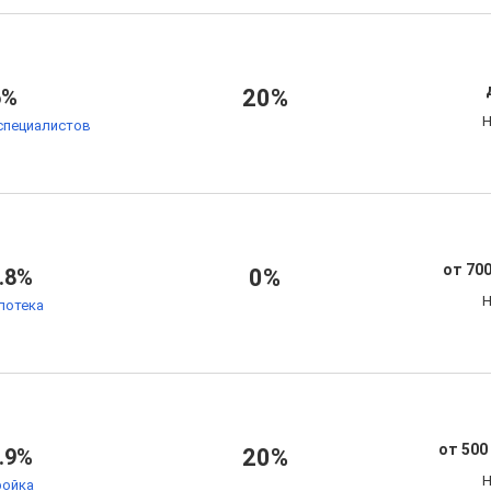
6%
20%
Н
специалистов
от 700
.8%
0%
Н
потека
от 500
.9%
20%
Н
ойка