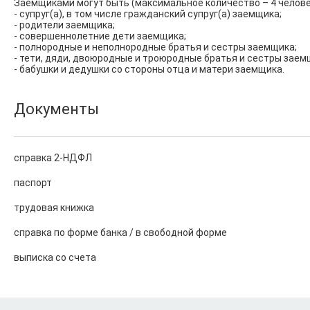
Заемщиками могут быть (максимальное количество – 4 человек
- супруг(а), в том числе гражданский супруг(а) заемщика;

- родители заемщика;

- совершеннолетние дети заемщика;

- полнородные и неполнородные братья и сестры заемщика;

- тети, дяди, двоюродные и троюродные братья и сестры заемщ
- бабушки и дедушки со стороны отца и матери заемщика.
Документы
справка 2-НДФЛ
паспорт
трудовая книжка
справка по форме банка / в свободной форме
выписка со счета