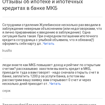
Отзывы об ипотеке и ипотечных
кредитах в банке МКБ
Сотрудники отделения Жулебинское несколько раз вводили в
заблуждение неверным объяснением (или недоговорками, что
я лично приравниваю к введению в заблуждение). Одна
ситуация была такая. При очередном погашении ипотечного
кредита сотрудница с улыбкой объявила, что я обязана(!)
оформить себе карту дл...
Читать
IrusRo
люди знаете как МКБ повышает доход и рейтинг по открытым
счетам? рассказываю: захотели вы взять кредит в МКБ,
приходите туда а вам говорят - надо сначала открыть счет в
банке, заплатить 1200 р за услуги банка, а потом мы
рассмотрим вашу заявку. вам открывают 0 счет и через
несколько дней приходит от...
Читать
серж