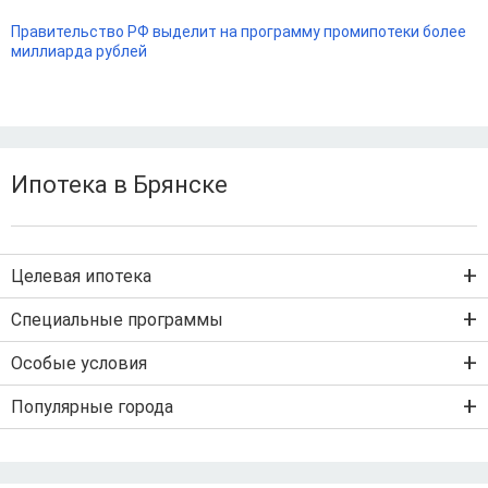
Правительство РФ выделит на программу промипотеки более
миллиарда рублей
Ипотека в Брянске
Целевая ипотека
Ипотека на новостройку
Специальные программы
Ипотека на вторичку
Семейная ипотека
Особые условия
Ипотека на строительство дома
Военная ипотека
Льготная ипотека с господдержкой
Популярные города
IT-ипотека
Рефинансирование ипотеки
Ипотека без первого взноса
Санкт-Петербург
Ипотека самозанятым
Ипотека без подтверждения дохода
Москва