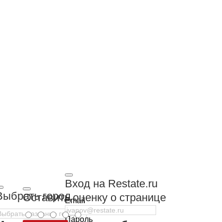
Вход на Restate.ru
Выбрать город
Оставить оценку о странице
Email
Пароль